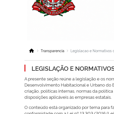
Transparencia
Legislacao e Normativos
LEGISLAÇÃO E NORMATIVO
A presente seção reúne a legislação e os n
Desenvolvimento Habitacional e Urbano do E
criação, políticas internas, normas da polític
disposições aplicáveis às empresas estatais.
O conteúdo está organizado por tema para fac
conformidade com a Lei nº 13.303/2016 (Lei d